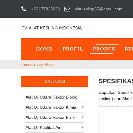
+02177828222
alatkesling35@gmail.com
CV. ALAT KESLING INDONESIA
HOME
PROFIL
PRODUK
BE
Conductivity Meter
SPESIFIKA
KATEGORI
Dapatkan Spesifi
Alat Uji Udara Faktor Biologi
kesling) dan Alat
Alat Uji Udara Faktor Kimia
Alat Uji Udara Faktor Fisik
Alat Uji Kualitas Air