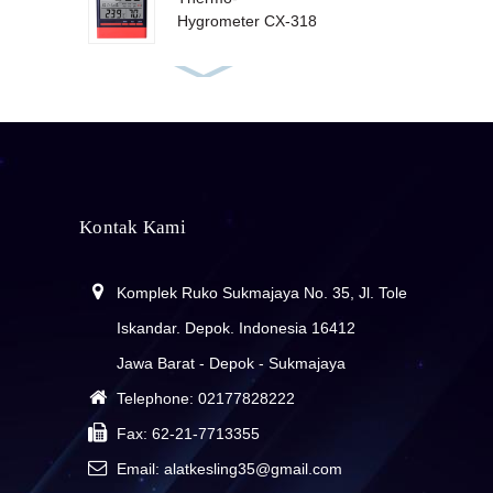
Hygrometer CX-318
Wohler RF-220
Thermohygrometer
| Alat ukur suhu dan
kelembaban udara
Comparator Total
Hardness Water
Test Kit | Test Kit
Kontak Kami
Total Hardness
Comparator Sulfate
CV. ALAT KESLING INDONESIA
Komplek Ruko Sukmajaya No. 35, Jl. Tole
Water Test Kit | Test
Kit Sulfate
Distributor Alat Kesehatan Lingkungan (alat
Iskandar. Depok. Indonesia 16412
kesling) dan Alat Laboratorium
Jawa Barat - Depok - Sukmajaya
Comparator Silica
LR Water Test Kit |
Telephone:
02177828222
Test Kit Silica LR
Fax:
62-21-7713355
Comparator Silica
Email: alatkesling35@gmail.com
Water Test Kit | Test