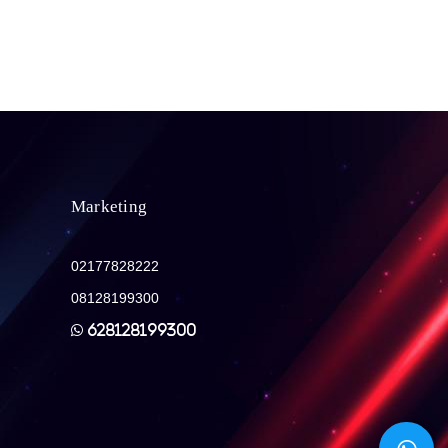
Marketing
CV. ALAT KESLING INDONESIA
02177828222
Distributor Alat Kesehatan Lingkungan (alat
08128199300
kesling) dan Alat Laboratorium
628128199300