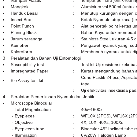
▪
Nampan Plastik
:
Tempat pelihara jentik/rear
▪
Mangkok
:
Aluminium vol 500ml (untuk 
▪
Handuk Besar
:
Menutup kurungan dengan c
▪
Insect Box
:
Kotak Nyamuk tutup kaca (t
▪
Point Punch
:
Alat pencetak point kertas 
▪
Pinning Block
:
Bahan Kayu untuk membuat uk
▪
Jarum serangga
:
Stainless Steel, ukuran 4-5 
▪
Kampher
:
Pengawet nyamuk yang sudah
▪
Khloroform
:
Membunuh nyamuk untuk dip
3
Peralatan dan Bahan Uji Entomologi
▪
Susceptibility test
:
Test kit Uji resistensi kekeb
▪
Impregnated Paper
:
Kertas mengandung bahan akt
Cone Plastik 24 pcs, Aspirat
▪
Bio Assay test kit
:
tape
:
Uji efektivitas insektisida p
4
Peralatan Pemeriksaan Nyamuk dan Jentik
▪
Microscope Binocular
- Total Magnification
:
40x~1600x
- Eyepieces
:
WF10X (2PCS), WF16X (2P
- Objective
:
4X, 10X, 40Xs, 100Xs
- Eyepieces tube
:
Binocular 45° Inclined tube 
- Illumination
:
6V/20W Halogen Lamp