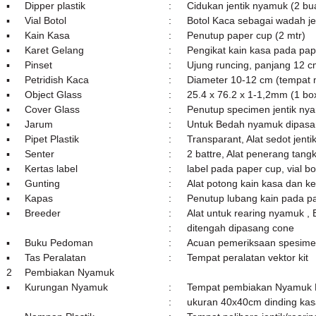
▪
Dipper plastik
:
Cidukan jentik nyamuk (2 bu
▪
Vial Botol
:
Botol Kaca sebagai wadah je
▪
Kain Kasa
:
Penutup paper cup (2 mtr)
▪
Karet Gelang
:
Pengikat kain kasa pada pap
▪
Pinset
:
Ujung runcing, panjang 12 c
▪
Petridish Kaca
:
Diameter 10-12 cm (tempat m
▪
Object Glass
:
25.4 x 76.2 x 1-1,2mm (1 bo
▪
Cover Glass
:
Penutup specimen jentik n
▪
Jarum
:
Untuk Bedah nyamuk dipasan
▪
Pipet Plastik
:
Transparant, Alat sedot jent
▪
Senter
:
2 battre, Alat penerang tan
▪
Kertas label
:
label pada paper cup, vial b
▪
Gunting
:
Alat potong kain kasa dan ke
▪
Kapas
:
Penutup lubang kain pada p
▪
Breeder
:
Alat untuk rearing nyamuk , 
:
ditengah dipasang cone
▪
Buku Pedoman
:
Acuan pemeriksaan spesime
▪
Tas Peralatan
:
Tempat peralatan vektor kit
2
Pembiakan Nyamuk
▪
Kurungan Nyamuk
:
Tempat pembiakan Nyamuk 
:
ukuran 40
x40cm dinding kas