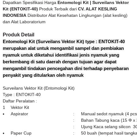
Dapatkan Spesifikasi Harga
Entomologi Kit | Surveilans Vektor
Kit (ENTOKIT-40)
Produk Terbaik dari
CV. ALAT KESLING
INDONESIA
Distributor Alat Kesehatan Lingkungan (alat kesling)
dan Alat Laboratorium
Produk Detail
Entomologi Kit (Surveilans Vektor Kit) type : ENTOKIT-40
merupakan alat untuk mengambil sampel dan pembiakan
nyamuk untuk diketahui identifikasi jenis nyamuk yang
berkembang di satu daerah dengan tujuan agar dapat
mengambil tindakan pencegahan dini terhadap penyebaran
penyakit yang ditularkan oleh nyamuk
Surveilans Vektor Kit (Entomologi Kit)
Type : ENTOKIT-40
Daftar Peralatan :
1
Vektor Kit
▪
Aspirator
:
Manual sedot nyamuk (4 pc
:
Bahan Tabung kaca (15 Φ 
:
Ujung Kaca selang silicon 3
▪
Paper Cup
:
50 buah (tempat hasil tangk